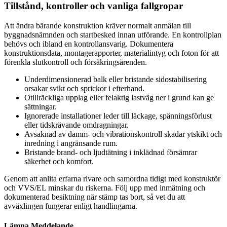
Tillstånd, kontroller och vanliga fallgropar
Att ändra bärande konstruktion kräver normalt anmälan till
byggnadsnämnden och startbesked innan utförande. En kontrollplan
behövs och ibland en kontrollansvarig. Dokumentera
konstruktionsdata, montagerapporter, materialintyg och foton för att
förenkla slutkontroll och försäkringsärenden.
Underdimensionerad balk eller bristande sidostabilisering
orsakar svikt och sprickor i efterhand.
Otillräckliga upplag eller felaktig lastväg ner i grund kan ge
sättningar.
Ignorerade installationer leder till läckage, spänningsförlust
eller tidskrävande omdragningar.
Avsaknad av damm- och vibrationskontroll skadar ytskikt och
inredning i angränsande rum.
Bristande brand- och ljudtätning i inklädnad försämrar
säkerhet och komfort.
Genom att anlita erfarna rivare och samordna tidigt med konstruktör
och VVS/EL minskar du riskerna. Följ upp med inmätning och
dokumenterad besiktning när stämp tas bort, så vet du att
avväxlingen fungerar enligt handlingarna.
Lämna Meddelande