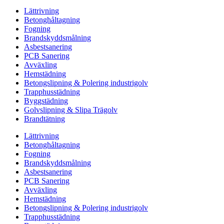
Lättrivning
Betonghåltagning
Fogning
Brandskyddsmålning
Asbestsanering
PCB Sanering
Avväxling
Hemstädning
Betongslipning & Polering industrigolv
Trapphusstädning
Byggstädning
Golvslipning & Slipa Trägolv
Brandtätning
Lättrivning
Betonghåltagning
Fogning
Brandskyddsmålning
Asbestsanering
PCB Sanering
Avväxling
Hemstädning
Betongslipning & Polering industrigolv
Trapphusstädning