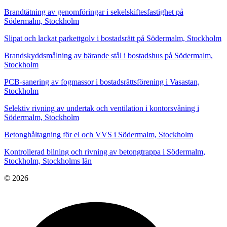
Brandtätning av genomföringar i sekelskiftesfastighet på
Södermalm, Stockholm
Slipat och lackat parkettgolv i bostadsrätt på Södermalm, Stockholm
Brandskyddsmålning av bärande stål i bostadshus på Södermalm,
Stockholm
PCB-sanering av fogmassor i bostadsrättsförening i Vasastan,
Stockholm
Selektiv rivning av undertak och ventilation i kontorsvåning i
Södermalm, Stockholm
Betonghåltagning för el och VVS i Södermalm, Stockholm
Kontrollerad bilning och rivning av betongtrappa i Södermalm,
Stockholm, Stockholms län
© 2026