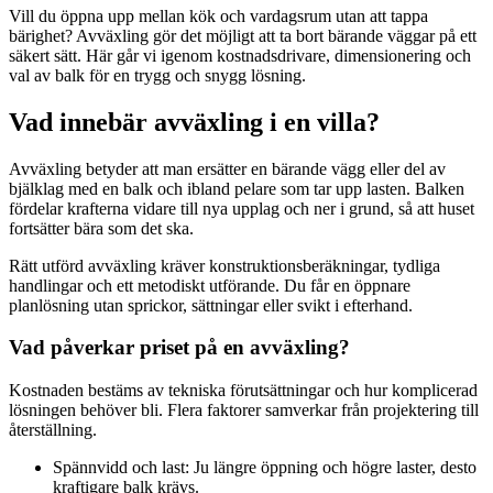
Vill du öppna upp mellan kök och vardagsrum utan att tappa
bärighet? Avväxling gör det möjligt att ta bort bärande väggar på ett
säkert sätt. Här går vi igenom kostnadsdrivare, dimensionering och
val av balk för en trygg och snygg lösning.
Vad innebär avväxling i en villa?
Avväxling betyder att man ersätter en bärande vägg eller del av
bjälklag med en balk och ibland pelare som tar upp lasten. Balken
fördelar krafterna vidare till nya upplag och ner i grund, så att huset
fortsätter bära som det ska.
Rätt utförd avväxling kräver konstruktionsberäkningar, tydliga
handlingar och ett metodiskt utförande. Du får en öppnare
planlösning utan sprickor, sättningar eller svikt i efterhand.
Vad påverkar priset på en avväxling?
Kostnaden bestäms av tekniska förutsättningar och hur komplicerad
lösningen behöver bli. Flera faktorer samverkar från projektering till
återställning.
Spännvidd och last: Ju längre öppning och högre laster, desto
kraftigare balk krävs.