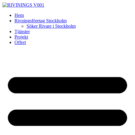
Skip
to
Hem
content
Rivningsföretag Stockholm
Söker Rivare i Stockholm
Tjänster
Projekt
Offert