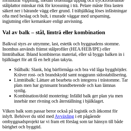
förhindrar vippning, medan ordentliga upplag och tryckfördelande
stålplattor minskar risk för krossning i trä. Pelare måste föra lasten
säkert ner i bärande vägg eller grund. I träbjälklag löses infästningar
ofta med beslag och bult, i murade väggar med ursparning,
ingjutning eller kemankare enligt anvisning.
Val av balk – stål, limträ eller kombination
Balkval styrs av utrymme, last, estetik och byggnadens stomme.
Inomhus används främst stålprofiler (HEA/HEB/IPE) eller
limträbalkar. Ibland kombineras material, eller så byggs balken in i
bjälklaget för att få en helt plan takyta.
Stålbalk: Slank, hög bärförmåga och bra vid låga bygghöjder.
Kräver rost- och brandskydd samt noggrann sidostabilisering.
Limträbalk: Lättare att bearbeta och integrera i trästomme. Tar
plats men har gynnsamt brandbeteende och kan lämnas
synlig.
Kombination/dold montering: Infälld balk ger plan yta men
innebär mer rivning och återställning i bjälklaget.
Vilken balk som passar beror också på logistik och åtkomst för
inlyft. Behöver du stöd med
Avväxling
i ett pågående
ombyggnadsprojekt tar vi fram ett förslag som tar hänsyn till både
bärighet och byggtid.