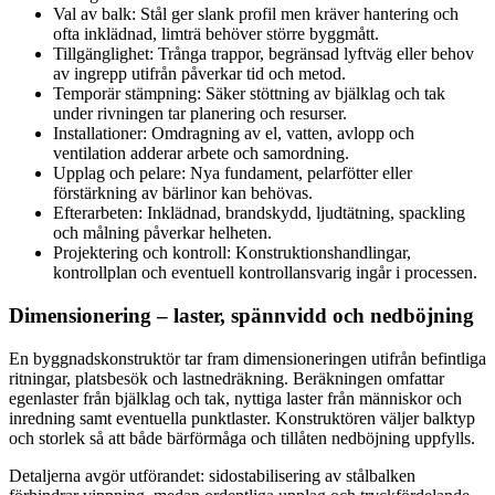
Val av balk: Stål ger slank profil men kräver hantering och
ofta inklädnad, limträ behöver större byggmått.
Tillgänglighet: Trånga trappor, begränsad lyftväg eller behov
av ingrepp utifrån påverkar tid och metod.
Temporär stämpning: Säker stöttning av bjälklag och tak
under rivningen tar planering och resurser.
Installationer: Omdragning av el, vatten, avlopp och
ventilation adderar arbete och samordning.
Upplag och pelare: Nya fundament, pelarfötter eller
förstärkning av bärlinor kan behövas.
Efterarbeten: Inklädnad, brandskydd, ljudtätning, spackling
och målning påverkar helheten.
Projektering och kontroll: Konstruktionshandlingar,
kontrollplan och eventuell kontrollansvarig ingår i processen.
Dimensionering – laster, spännvidd och nedböjning
En byggnadskonstruktör tar fram dimensioneringen utifrån befintliga
ritningar, platsbesök och lastnedräkning. Beräkningen omfattar
egenlaster från bjälklag och tak, nyttiga laster från människor och
inredning samt eventuella punktlaster. Konstruktören väljer balktyp
och storlek så att både bärförmåga och tillåten nedböjning uppfylls.
Detaljerna avgör utförandet: sidostabilisering av stålbalken