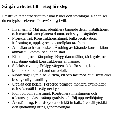
Så går arbetet till – steg för steg
Ett strukturerat arbetssätt minskar risker och störningar. Nedan ser
du en typisk sekvens för avväxling i villa.
Inventering: Mät upp, identifiera bärande delar, installationer
och material samt planera damm- och skyddsåtgärder.
Projektering: Konstruktionsritning, balkspecifikation,
infästningar, upplag och kontrollplan tas fram.
Anmälan och startbesked: Ändring av bärande konstruktion
anmäls till kommunen innan start.
Etablering och stämpning: Bygg dammfällor, täck golv, och
sätt stämp enligt konstruktörens anvisning.
Selektiv rivning: Frilägg väggen skikt för skikt, kapa
kontrollerat och ta hand om avfall.
Montering: Lyft in balk, rikta, kil och fäst med bult, svets eller
beslag enligt handling.
Upplag och pelare: Förbered pelarfot, montera tryckplattor
och säkerställ lastväg ner i grund.
Kontroll och avlastning: Kontrollera infästningar och
toleranser, avlasta stämp gradvis och följ upp nedböjning.
Återställning: Brandskydda och klä in balk, återställ ytskikt
och ljudtätning kring genomföringar.