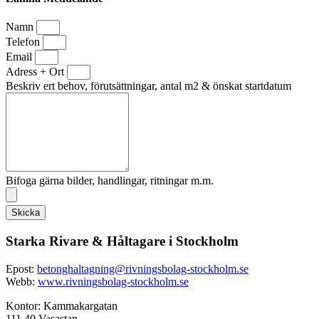
Namn
Telefon
Email
Adress + Ort
Beskriv ert behov, förutsättningar, antal m2 & önskat startdatum
Bifoga gärna bilder, handlingar, ritningar m.m.
Skicka
Starka Rivare & Håltagare i Stockholm
Epost:
betonghaltagning@rivningsbolag-stockholm.se
Webb:
www.rivningsbolag-stockholm.se
Kontor: Kammakargatan
111 40 Vasastan