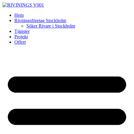
Skip
to
Hem
content
Rivningsföretag Stockholm
Söker Rivare i Stockholm
Tjänster
Projekt
Offert