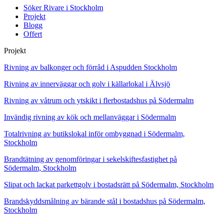
Söker Rivare i Stockholm
Projekt
Blogg
Offert
Projekt
Rivning av balkonger och förråd i Aspudden Stockholm
Rivning av innerväggar och golv i källarlokal i Älvsjö
Rivning av våtrum och ytskikt i flerbostadshus på Södermalm
Invändig rivning av kök och mellanväggar i Södermalm
Totalrivning av butikslokal inför ombyggnad i Södermalm,
Stockholm
Brandtätning av genomföringar i sekelskiftesfastighet på
Södermalm, Stockholm
Slipat och lackat parkettgolv i bostadsrätt på Södermalm, Stockholm
Brandskyddsmålning av bärande stål i bostadshus på Södermalm,
Stockholm