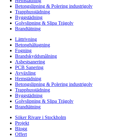
Hemstädning
Betongslipning & Polering industrigolv
Trapphusstädning
Byggstädning
Golvslipning & Slipa Trägolv
Brandtätning
Lättrivning
Betonghåltagning
Fogning
Brandskyddsmålning
Asbestsanering
PCB Sanering
Avväxling
Hemstädning
Betongslipning & Polering industrigolv
Trapphusstädning
Byggstädning
Golvslipning & Slipa Trägolv
Brandtätning
Söker Rivare i Stockholm
Projekt
Blogg
Offert