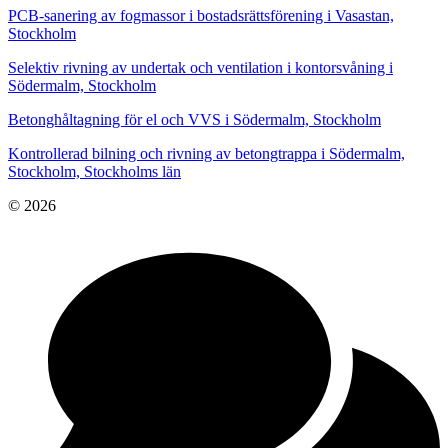
PCB-sanering av fogmassor i bostadsrättsförening i Vasastan,
Stockholm
Selektiv rivning av undertak och ventilation i kontorsvåning i
Södermalm, Stockholm
Betonghåltagning för el och VVS i Södermalm, Stockholm
Kontrollerad bilning och rivning av betongtrappa i Södermalm,
Stockholm, Stockholms län
© 2026