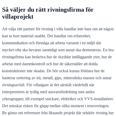
Så väljer du rätt rivningsfirma för
villaprojekt
Att välja rätt partner för rivning i villa handlar inte bara om att någon
kan ta bort material snabbt. Det handlar om erfarenhet,
kommunikation och förmåga att arbeta varsamt i en miljö där
mycket ofta ska bevaras samtidigt som annat ska demonteras. En bra
rivningsfirma kan beskriva hur de skyddar intilliggande ytor, hur de
arbetar med dammkontroll och hur de säkerställer att dolda
konstruktioner inte skadas. De bör också kunna förklara hur de
hanterar sortering av trä, metall, gips, mineraliska massor och annat
rivningsavfall. För villaägare är det särskilt värdefullt när
entreprenören är tydlig med ansvarsfördelning mot andra
yrkesgrupper, till exempel snickare, elektriker och VVS-installatörer.
Det minskar risken för glapp mellan olika moment i renoveringen.
Be gärna om referenser från liknande projekt där selektiv rivning har