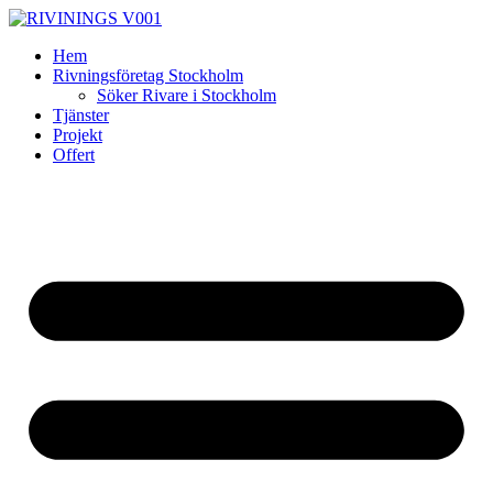
Skip
to
Hem
content
Rivningsföretag Stockholm
Söker Rivare i Stockholm
Tjänster
Projekt
Offert