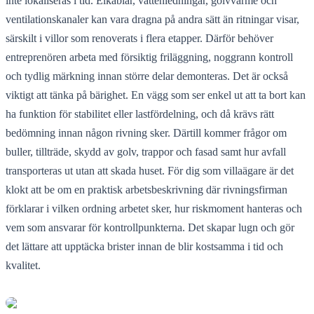
inte lokaliseras i tid. Elkablar, vattenledningar, golvvärme och
ventilationskanaler kan vara dragna på andra sätt än ritningar visar,
särskilt i villor som renoverats i flera etapper. Därför behöver
entreprenören arbeta med försiktig friläggning, noggrann kontroll
och tydlig märkning innan större delar demonteras. Det är också
viktigt att tänka på bärighet. En vägg som ser enkel ut att ta bort kan
ha funktion för stabilitet eller lastfördelning, och då krävs rätt
bedömning innan någon rivning sker. Därtill kommer frågor om
buller, tillträde, skydd av golv, trappor och fasad samt hur avfall
transporteras ut utan att skada huset. För dig som villaägare är det
klokt att be om en praktisk arbetsbeskrivning där rivningsfirman
förklarar i vilken ordning arbetet sker, hur riskmoment hanteras och
vem som ansvarar för kontrollpunkterna. Det skapar lugn och gör
det lättare att upptäcka brister innan de blir kostsamma i tid och
kvalitet.