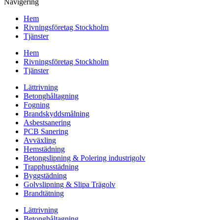
Navigering
Hem
Rivningsföretag Stockholm
Tjänster
Hem
Rivningsföretag Stockholm
Tjänster
Lättrivning
Betonghåltagning
Fogning
Brandskyddsmålning
Asbestsanering
PCB Sanering
Avväxling
Hemstädning
Betongslipning & Polering industrigolv
Trapphusstädning
Byggstädning
Golvslipning & Slipa Trägolv
Brandtätning
Lättrivning
Betonghåltagning