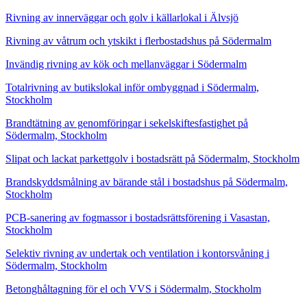
Rivning av innerväggar och golv i källarlokal i Älvsjö
Rivning av våtrum och ytskikt i flerbostadshus på Södermalm
Invändig rivning av kök och mellanväggar i Södermalm
Totalrivning av butikslokal inför ombyggnad i Södermalm,
Stockholm
Brandtätning av genomföringar i sekelskiftesfastighet på
Södermalm, Stockholm
Slipat och lackat parkettgolv i bostadsrätt på Södermalm, Stockholm
Brandskyddsmålning av bärande stål i bostadshus på Södermalm,
Stockholm
PCB-sanering av fogmassor i bostadsrättsförening i Vasastan,
Stockholm
Selektiv rivning av undertak och ventilation i kontorsvåning i
Södermalm, Stockholm
Betonghåltagning för el och VVS i Södermalm, Stockholm