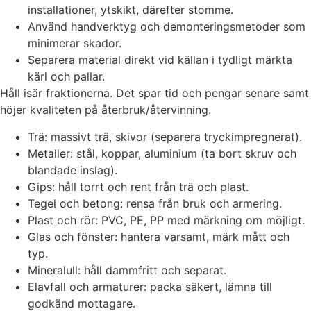
installationer, ytskikt, därefter stomme.
Använd handverktyg och demonteringsmetoder som
minimerar skador.
Separera material direkt vid källan i tydligt märkta
kärl och pallar.
Håll isär fraktionerna. Det spar tid och pengar senare samt
höjer kvaliteten på återbruk/återvinning.
Trä: massivt trä, skivor (separera tryckimpregnerat).
Metaller: stål, koppar, aluminium (ta bort skruv och
blandade inslag).
Gips: håll torrt och rent från trä och plast.
Tegel och betong: rensa från bruk och armering.
Plast och rör: PVC, PE, PP med märkning om möjligt.
Glas och fönster: hantera varsamt, märk mått och
typ.
Mineralull: håll dammfritt och separat.
Elavfall och armaturer: packa säkert, lämna till
godkänd mottagare.