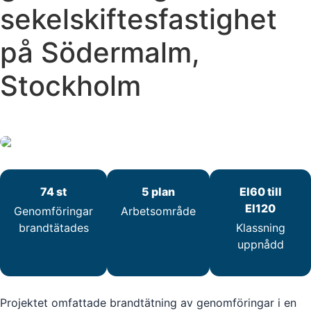
sekelskiftesfastighet
på Södermalm,
Stockholm
74 st
5 plan
EI60 till
EI120
Genomföringar
Arbetsområde
brandtätades
Klassning
uppnådd
Projektet omfattade brandtätning av genomföringar i en