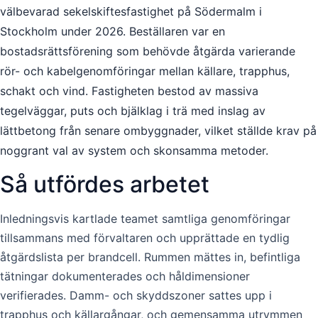
välbevarad sekelskiftesfastighet på Södermalm i
Stockholm under 2026. Beställaren var en
bostadsrättsförening som behövde åtgärda varierande
rör- och kabelgenomföringar mellan källare, trapphus,
schakt och vind. Fastigheten bestod av massiva
tegelväggar, puts och bjälklag i trä med inslag av
lättbetong från senare ombyggnader, vilket ställde krav på
noggrant val av system och skonsamma metoder.
Så utfördes arbetet
Inledningsvis kartlade teamet samtliga genomföringar
tillsammans med förvaltaren och upprättade en tydlig
åtgärdslista per brandcell. Rummen mättes in, befintliga
tätningar dokumenterades och håldimensioner
verifierades. Damm- och skyddszoner sattes upp i
trapphus och källargångar, och gemensamma utrymmen