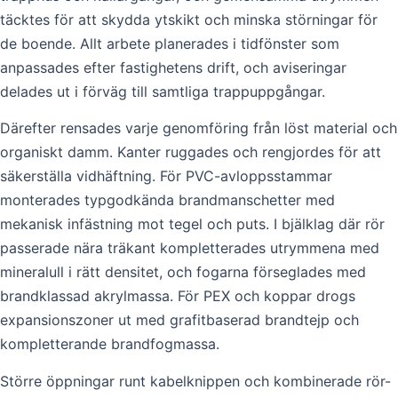
täcktes för att skydda ytskikt och minska störningar för
de boende. Allt arbete planerades i tidfönster som
anpassades efter fastighetens drift, och aviseringar
delades ut i förväg till samtliga trappuppgångar.
Därefter rensades varje genomföring från löst material och
organiskt damm. Kanter ruggades och rengjordes för att
säkerställa vidhäftning. För PVC-avloppsstammar
monterades typgodkända brandmanschetter med
mekanisk infästning mot tegel och puts. I bjälklag där rör
passerade nära träkant kompletterades utrymmena med
mineralull i rätt densitet, och fogarna förseglades med
brandklassad akrylmassa. För PEX och koppar drogs
expansionszoner ut med grafitbaserad brandtejp och
kompletterande brandfogmassa.
Större öppningar runt kabelknippen och kombinerade rör-