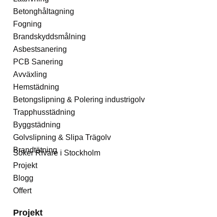
Betonghåltagning
Fogning
Brandskyddsmålning
Asbestsanering
PCB Sanering
Avväxling
Hemstädning
Betongslipning & Polering industrigolv
Trapphusstädning
Byggstädning
Golvslipning & Slipa Trägolv
Brandtätning
Söker Rivare i Stockholm
Projekt
Blogg
Offert
Projekt